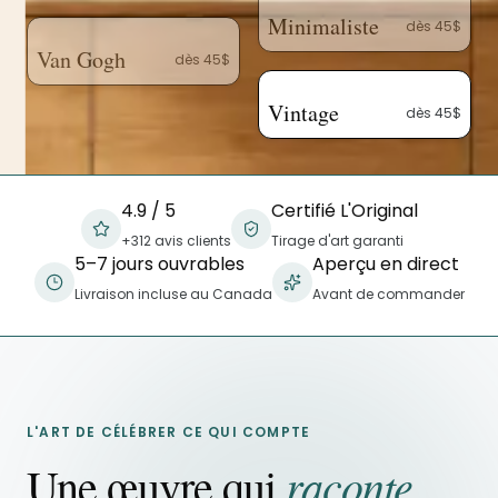
Minimaliste
dès 45$
Van Gogh
dès 45$
Vintage
dès 45$
4.9 / 5
Certifié L'Original
+312 avis clients
Tirage d'art garanti
5–7 jours ouvrables
Aperçu en direct
Livraison incluse au Canada
Avant de commander
L'ART DE CÉLÉBRER CE QUI COMPTE
raconte
Une œuvre qui