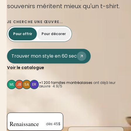
souvenirs méritent mieux qu'un t-shirt.
JE CHERCHE UNE ŒUVRE...
Pour offrir
Pour décorer
Trouver mon style en 60 sec
Voir le catalogue
+1 200 familles montréalaises
ont déjà leur
ML
JB
SA
ER
œuvre · 4.9/5
Renaissance
dès 45$