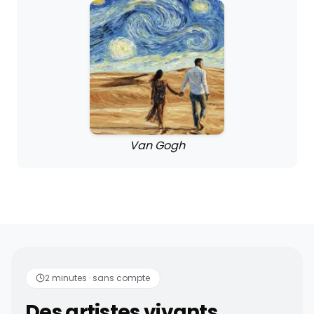
Van Gogh
Des artistes vivants
D
2 minutes · sans compte
Des artistes vivants