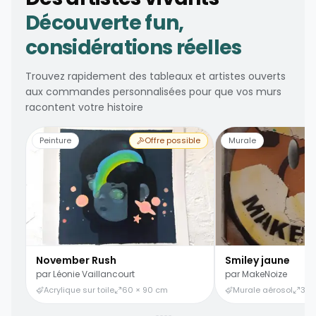
Découverte fun,
considérations réelles
Trouvez rapidement des tableaux et artistes ouverts
aux commandes personnalisées pour que vos murs
racontent votre histoire
Peinture
Offre possible
Murale
November Rush
Smiley jaune
par
Léonie Vaillancourt
par
MakeNoize
Acrylique sur toile
60 × 90 cm
Murale aérosol
3 ×